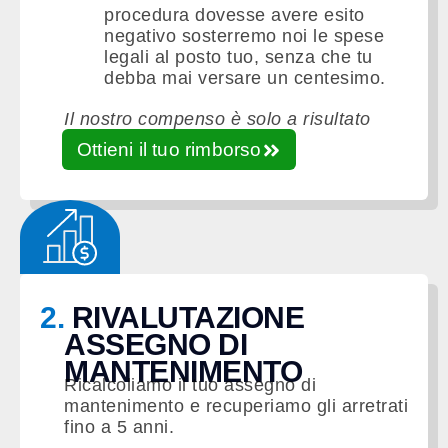
procedura dovesse avere esito
negativo sosterremo noi le spese
legali al posto tuo, senza che tu
debba mai versare un centesimo.
Il nostro compenso è solo a risultato
ottenuto.
Ottieni il tuo rimborso
2.
RIVALUTAZIONE
ASSEGNO DI
MANTENIMENTO
Ricalcoliamo il tuo assegno di
mantenimento e recuperiamo gli arretrati
fino a 5 anni.