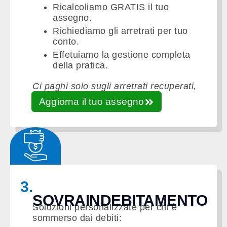
Ricalcoliamo GRATIS il tuo
assegno.
Richiediamo gli arretrati per tuo
conto.
Effetuiamo la gestione completa
della pratica.
Ci paghi solo sugli arretrati recuperati,
senza anticipi!
Aggiorna il tuo assegno
3.
SOVRAINDEBITAMENTO
Soluzioni personalizzate per chi è
sommerso dai debiti: