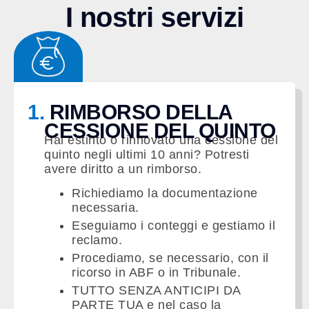
I nostri servizi
1.
RIMBORSO DELLA
CESSIONE DEL QUINTO
Hai estinto o rinnovato una cessione del
quinto negli ultimi 10 anni? Potresti
avere diritto a un rimborso.
Richiediamo la documentazione
necessaria.
Eseguiamo i conteggi e gestiamo il
reclamo.
Procediamo, se necessario, con il
ricorso in ABF o in Tribunale.
TUTTO SENZA ANTICIPI DA
PARTE TUA e nel caso la