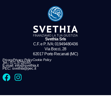
Svethia Srls
C.F. e P. IVA: ​⁠01949480436
Via Bocci, 28
62017 Porto Recanati (MC)
Privacy
Privacy Policy
Cookie Policy
Tel.: 071.9728165
E-mail: info@svethia.it
PEC: svethia@pec.it