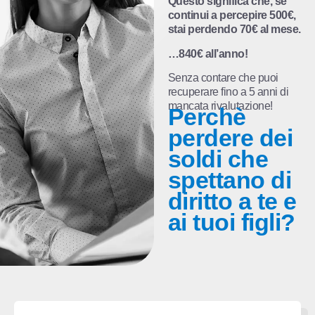
Questo significa che, se
continui a percepire 500€,
stai perdendo 70€ al mese.
…840€ all’anno!
Senza contare che puoi
recuperare fino a 5 anni di
mancata rivalutazione!
Perchè
perdere dei
soldi che
spettano di
diritto a te e
ai tuoi figli?