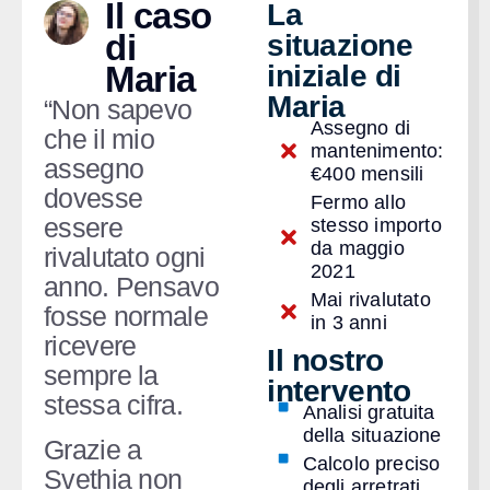
Il caso
La
di
situazione
Maria
iniziale di
Maria
“Non sapevo
Assegno di
che il mio
mantenimento:
assegno
€400 mensili
dovesse
Fermo allo
essere
stesso importo
da maggio
rivalutato ogni
2021
anno. Pensavo
Mai rivalutato
fosse normale
in 3 anni
ricevere
Il nostro
sempre la
intervento
stessa cifra.
Analisi gratuita
della situazione
Grazie a
Calcolo preciso
Svethia non
degli arretrati