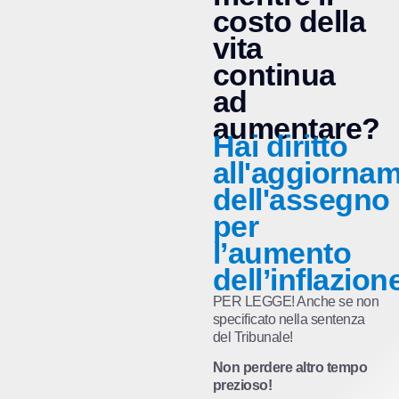
costo della
vita
continua
ad
aumentare?
Hai diritto
all'aggiorna
dell'assegno
per
l’aumento
dell’inflazion
PER LEGGE! Anche se non
specificato nella sentenza
del Tribunale!
Non perdere altro tempo
prezioso!