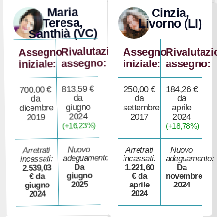
Maria
Cinzia,
Teresa,
Livorno (LI)
Santhià (VC)
Rivalutazione
Assegno
Assegno
Rivalutazi
assegno:
iniziale:
assegno:
iniziale:
813,59 €
250,00 €
184,26 €
700,00 €
da
da
da
da
giugno
settembre
aprile
dicembre
2024
2017
2024
2019
(+16,23%)
(+18,78%)
Nuovo
Arretrati
Nuovo
Arretrati
adeguamento:
incassati:
adeguamento:
incassati:
Da
1.221,60
Da
2.539,03
giugno
€ da
novembre
€ da
2025
aprile
2024
giugno
2024
2024