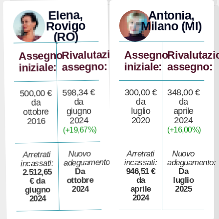
Elena,
Antonia,
Rovigo
Milano (MI)
(RO)
Rivalutazione
Assegno
Rivalutazi
Assegno
assegno:
iniziale:
assegno:
iniziale:
598,34 €
300,00 €
348,00 €
500,00 €
da
da
da
da
giugno
luglio
aprile
ottobre
2024
2020
2024
2016
(+19,67%)
(+16,00%)
Nuovo
Arretrati
Nuovo
Arretrati
adeguamento:
incassati:
adeguamento:
incassati:
946,51 €
Da
Da
2.512,65
ottobre
da
luglio
€ da
2024
aprile
2025
giugno
2024
2024