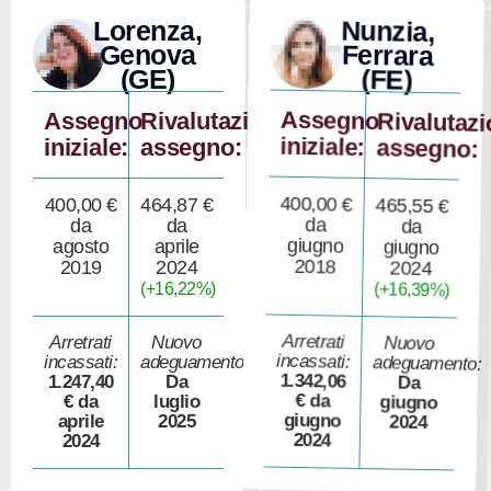
Nunzia,
Lorenza,
Ferrara
Genova
(FE)
(GE)
Assegno
Assegno
Rivalutazione
Rivalutaz
iniziale:
iniziale:
assegno:
assegno:
400,00 €
400,00 €
464,87 €
465,55 €
da
da
da
da
giugno
agosto
aprile
giugno
2018
2019
2024
2024
(+16,22%)
(+16,39%)
Arretrati
Arretrati
Nuovo
Nuovo
incassati:
incassati:
adeguamento:
adeguamento:
1.342,06
1.247,40
Da
Da
€ da
€ da
luglio
giugno
giugno
aprile
2025
2024
2024
2024