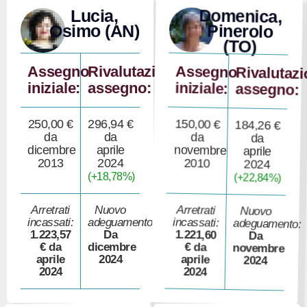
Domenica,
Lucia,
Pinerolo
Osimo (AN)
(TO)
Assegno
Assegno
Rivalutazione
Rivalutaz
iniziale:
iniziale:
assegno:
assegno:
150,00 €
250,00 €
296,94 €
184,26 €
da
da
da
da
novembre
dicembre
aprile
aprile
2010
2013
2024
2024
(+18,78%)
(+22,84%)
Arretrati
Arretrati
Nuovo
Nuovo
incassati:
incassati:
adeguamento:
adeguamento:
1.221,60
1.223,57
Da
Da
€ da
€ da
dicembre
novembre
aprile
aprile
2024
2024
2024
2024