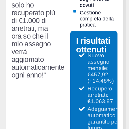
solo ho
dovuti
recuperato più
Gestione
completa della
di €1.000 di
pratica
arretrati, ma
ora so che il
I risultati
mio assegno
ottenuti
verrà
Nuovo
aggiornato
assegno
automaticamente
mensile:
ogni anno!”
€457,92
(+14,48%)
Recupero
arretrati:
€1.063,87
Adeguamento
automatico
garantito per il
futuro