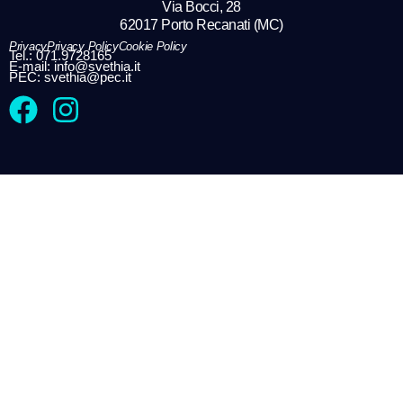
Via Bocci, 28
62017 Porto Recanati (MC)
Privacy
Privacy Policy
Cookie Policy
Tel.: 071.9728165
E-mail: info@svethia.it
PEC: svethia@pec.it